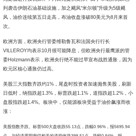
列袭击伊朗石油基础设施，加之飓风“米尔顿”升级为5级飓
风，油价连续第五日走高，布油收盘涨破80美元为8月来首
次。
欧洲方面，欧洲央行管委维勒鲁瓦和法国央行行长
VILLEROY均表示10月很可能降息，但欧洲央行最鹰派的管
委Holzmann表示，欧洲央行绝不能过早宣布战胜通胀，因为
欧元区核心通胀仍过高。
美股三大指数齐跌约1%，尾盘时投资者加速抛售美股，刷新
日低时，纳指跌超1.3%，标普跌超1.1%，道指跌超1.2%，小
盘股指跌超1.4%。板块中，仅能源板块受益于油价飙涨而收
涨：
美股指数齐跌。标普500大盘收跌55.13点，跌幅0.96%，报5695.94
点。与经济周期密切相关的道指收跌398.51点，跌幅0.94%，报