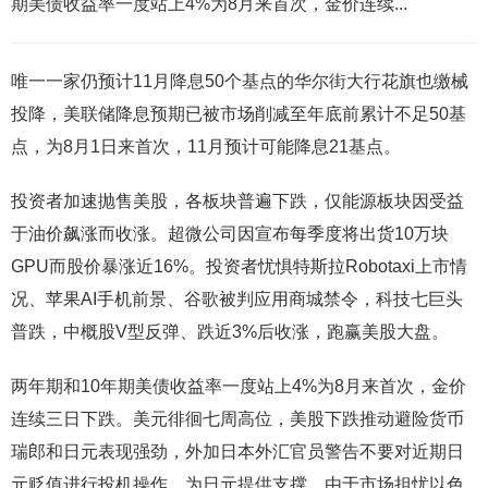
期美债收益率一度站上4%为8月来首次，金价连续...
唯一一家仍预计11月降息50个基点的华尔街大行花旗也缴械
投降，美联储降息预期已被市场削减至年底前累计不足50基
点，为8月1日来首次，11月预计可能降息21基点。
投资者加速抛售美股，各板块普遍下跌，仅能源板块因受益
于油价飙涨而收涨。超微公司因宣布每季度将出货10万块
GPU而股价暴涨近16%。投资者忧惧特斯拉Robotaxi上市情
况、苹果AI手机前景、谷歌被判应用商城禁令，科技七巨头
普跌，中概股V型反弹、跌近3%后收涨，跑赢美股大盘。
两年期和10年期美债收益率一度站上4%为8月来首次，金价
连续三日下跌。美元徘徊七周高位，美股下跌推动避险货币
瑞郎和日元表现强劲，外加日本外汇官员警告不要对近期日
元贬值进行投机操作，为日元提供支撑。由于市场担忧以色