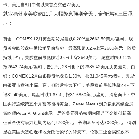
卡。美油自8月中旬以来首次突破77美元
就业稳健令美联储11月大幅降息预期全无，金价连续三日承
压：
黄金：COMEX 12月黄金期货尾盘跌0.20%至2662.50美元/盎司。现
货黄金欧股盘中延续稍早前涨势，最高涨超0.2%上逼2660美元，随后
持续下行，美股盘前最低跌近0.6%击穿2640美元，尾盘时跌0.41%，
报2642.74美元/盎司，告别9月26日创下的2685.42美元历史最高。白
银：COMEX 12月白银期货尾盘跌1.39%，报31.945美元/盎司。现货
白银亚市盘初小幅走高，但随后持续下行，美股盘前最低跌超2.4%下
逼31.40美元。尾盘时跌1.67%，报31.6850美元/盎司。消息面上：中
国央行连续第五个月暂停增持黄金。Zaner Metals副总裁兼高级金属
策略师Peter A. Grant表示，尽管美元强势短期内阻碍了金价创新高，
但黄金仍有潜力短期内达到2700美元，长期甚至可达3000美元，特别
是在美国大选临近和地缘政治紧张的背景下。伦敦工业金属涨跌不