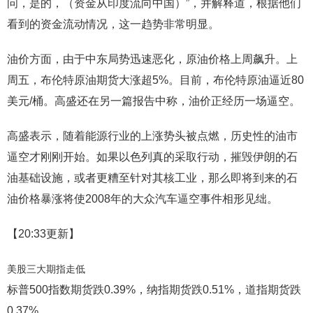
问，是的，（资金从印度流向中国）”，并解释道，根据他们
看到的资金流动情况，这一趋势非常明显。
油价方面，由于中东局势迅速恶化，原油价格上周飙升。上
周五，布伦特原油期货大涨超5%。目前，布伦特原油逼近80
美元/桶。高盛还在另一篇报告中称，油价正经历一场逼空。
高盛表示，随着能源行业的上涨势头被点燃，历史性的油市
逼空才刚刚开始。如果以色列真的采取行动，摧毁伊朗的石
油基础设施，或者更糟至针对其核工业，那么即将到来的石
油价格暴涨将使2008年的大众汽车逼空事件相形见绌。
【20:33更新】
美股三大期指走低
标普500指数期货跌0.39%，纳指期货跌0.51%，道指期货跌
0.37%。