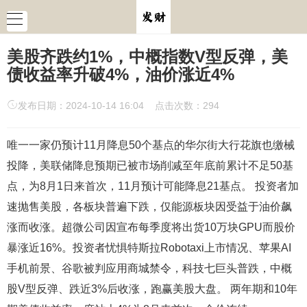
美股齐跌约1%，中概指数V型反弹，美
债收益率升破4%，油价涨近4%
发布日期：2024-10-14 16:04 点击次数：294
唯一一家仍预计11月降息50个基点的华尔街大行花旗也缴械
投降，美联储降息预期已被市场削减至年底前累计不足50基
点，为8月1日来首次，11月预计可能降息21基点。 投资者加
速抛售美股，各板块普遍下跌，仅能源板块因受益于油价飙
涨而收涨。超微公司因宣布每季度将出货10万块GPU而股价
暴涨近16%。投资者忧惧特斯拉Robotaxi上市情况、苹果AI
手机前景、谷歌被判应用商城禁令，科技七巨头普跌，中概
股V型反弹、跌近3%后收涨，跑赢美股大盘。 两年期和10年