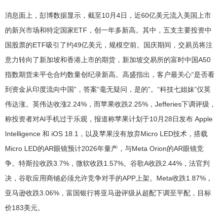
消息面上，彭博数据显示，截至10月4日，近60亿美元流入美国上市
的新兴市场和特定国家ETF，创一年多新高。其中，五支主要投资中
国股票的ETF吸引了约49亿美元，规模空前。国庆期间，交易员将注
意力转向了新加坡和香港上市的期货，新加坡交易所的富时中国A50
指数期货未平仓合约数量创纪录新高。高盛指出，客户最关心“是否看
到资金从印度流向中国”，答案“毫无疑问，是的”。“科技七姐妹”仅英
伟达涨。英伟达收涨2.24%，而苹果收跌2.25%，Jefferies下调评级，
称投资者对AI手机过于乐观，报道称苹果计划于10月28日发布 Apple
Intelligence 和 iOS 18.1，以及苹果没有放弃Micro LED技术，搭载
Micro LED的AR眼镜预计2026年量产，与Meta Orion的AR眼镜竞
争。特斯拉收跌3.7%，微软收跌1.57%。谷歌A收跌2.44%，法官判
决，谷歌应用商铺必须允许竞争对手的APP上架。Meta收跌1.87%，
亚马逊收跌3.06%，富国银行将亚马逊评级从超配下调至平配，目标
价183美元。