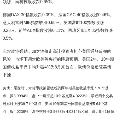
领涨，而科技股收跌0.65%。
德国DAX 30指数收跌0.09%。法国CAC 40指数收涨0.46%。
意大利富时MIB指数收涨0.66%。英国富时100指数收涨
0.28%。荷兰AEX指数收涨0.11%。西班牙IBEX 35指数收涨
0.5%。
非农就业强劲，加之油价走高让投资者担心美国通胀反弹的
风险，市场下调对欧美英央行的降息预期。美国2年、10年期
国债收益率盘中均升破4%为8月来首次，欧债价格追随美债
下挫：
美债：尾盘时，对货币政策更敏感的两年期美债收益率涨7.76个基
点，报3.9994%，盘中一度涨超10个基点至4.0223%，最近四个交易
日累计上涨39.71个基点。美国10年期基准国债收益率涨5.64个基
点，报4.0236%，盘中交投于3.9653%-4.0314%区间，逼近8月1日顶