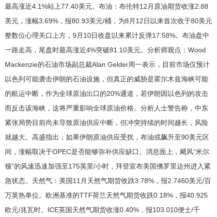
最高涨近4.1%站上77.40美元。布油：布伦特12月原油期货收涨2.88
美元，涨幅3.69%，报80.93美元/桶，为8月12日以来首次收于80美元
整数位心理关口上方，9月10日收盘以来累计反弹17.58%。布油盘中
一路走高，尾盘时最高涨近4%突破81.10美元。分析师观点：Wood
Mackenzie的石油市场副总裁Alan Gelder周一表示，目前市场仅预计
以色列可能袭击伊朗的石油设施，但真正的威胁是霍尔木兹海峡可能
的航运中断，作为全球原油出口的20%通道，若伊朗因以色列的攻击
而反击该海峡，这将严重影响全球原油价格。分析人士警告称，中东
紧张局势目前尚未导致原油供应中断，但冲突持续的时间越长，风险
就越大。高盛指出，如果伊朗原油供应受扰，布油或飙升至90美元区
间，涨幅取决于OPEC是否能够弥补供应缺口。消息面上，飓风“米尔
顿”的风速迅速加强至175英里/小时，拜登宣布美国佛罗里达州进入紧
急状态。天然气：美国11月天然气期货收跌3.78%，报2.7460美元/百
万英热单位。欧洲基准的TTF荷兰天然气期货收跌0.18%，报40.925
欧元/兆瓦时。ICE英国天然气期货收涨0.40%，报103.010便士/千