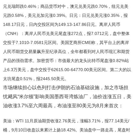
元兑瑞郎跌0.46%；商品货币对中，澳元兑美元跌0.70%，纽元兑美
元跌0.58%，美元兑加元涨0.39%。日元：日元兑美元涨0.35%，报
148.17日元，日内交投区间为149.13-147.86日元。离岸人民币
（CNH）：离岸人民币兑美元尾盘涨272点，报7.0712元，盘中整体
交投于7.1010-7.0581元区间。美国芝商所CME称，其平台上的离岸
人民币期货交易量飙升至纪录高位，全年都看到对人民币现汇和期货
产品的强劲需求。加密货币：市值最大的龙头比特币尾盘涨0.82%站
上6.3万美元，盘中交投于62615.00-64770.00美元区间。第二大的以
太坊尾盘0.51%，报2445.50美元。
市场继续担心以色列打击伊朗的石油基础设施，加之市场担
忧飓风“米尔顿”影响美国墨西哥湾炼油厂，油价连涨五日，美
油收涨3.7%至六周最高，布油涨至80美元为8月来首次：
美油：WTI 11月原油期货收涨2.76美元，涨幅3.71%，报77.14美元/
桶，9月10日收盘以来累计上扬18.42%。美油盘中一路走高，尾盘时