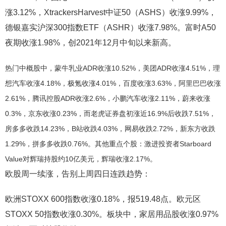
涨3.12%，XtrackersHarvest中证50（ASHS）收涨9.99%，
德银嘉实沪深300指数ETF（ASHR）收涨7.98%。富时A50
夜期收涨1.98%，创2021年12月中旬以来新高。
热门中概股中，蒙牛乳业ADR收涨10.52%，美团ADR收涨4.51%，理
想汽车收涨4.18%，极氪收涨4.01%，百度收涨3.63%，阿里巴巴收涨
2.61%，腾讯控股ADR收涨2.6%，小鹏汽车收涨2.11%，蔚来收涨
0.3%，京东收涨0.23%，而老虎证券盘初涨近16.9%后收跌7.51%，
房多多收跌14.23%，B站收跌4.03%，网易收跌2.72%，新东方收跌
1.29%，拼多多收跌0.76%。其他重点个股：激进投资者Starboard
Value对辉瑞持股约10亿美元，辉瑞收涨2.17%。
欧股周一续涨，告别上周四日连跌趋势：
欧洲STOXX 600指数收涨0.18%，报519.48点。欧元区
STOXX 50指数收涨0.30%。板块中，家居用品股收涨0.97%