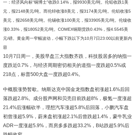
一：经济风向标“铜博士”收跌0.14%，报9930美元/吨。伦铅收跌1美
元，报2148美元/吨。而伦锌收涨8美元，报3174美元/吨。伦铝收涨5
美元，报2658美元/吨。伦锡收涨100美元，报33905美元/吨。伦镍收
涨0.33%，报18052美元/吨。COMEX铜期货跌0.43%，报4.5545美
元/磅。黄金周一窄幅波动，小幅下跌以下为10月7日23:00以前更新内
容
10月7日周一，美股早盘三大指数齐跌，科技股居多的纳指一
度跌近0.7%，与经济周期密切相关的道指一度跌超0.5%或
218点，标普500大盘一度跌超0.4%。
中概股涨势暂歇。纳斯达克中国金龙指数盘初涨超1.6%后回
落跌超2.8%。成分股声网和贝壳目前跌超8%，极氪一度涨超
21.4%后涨幅砍半，理想汽车涨超5.8%后回落，小鹏汽车盘
初曾涨超5.9%，蔚来盘初涨超2.1%后曾跌超1.4%，蒙牛乳业
ADR一度涨超5.9%，而房多多跌超33.2%，B站跌超5.9%后
跌幅收窄。