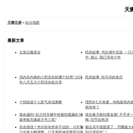
天狮
天狮注册
»
站点地图
最新文章
古装汉服美女
民间故事: 书生湖中洗澡, 一
中: 相公, 我已等你十年
洗内衣内裤的小型洗衣机哪个好用? 2025
民间故事: 拒马河的来历
年八月五大小型洗衣机分享
十招练就个人匪气杀伐果断
理想i8七月来袭，纯电新风尚
程传奇？
致命漏判! 杜兰特关键中投被犯规漏吹 约
抓住春天散结黄金期! 不手术
基奇险无缘超大号三双?
喝, 结节自然消
非农很强？华尔街依然有不信的：10月预
都去买中国股票了，币圈最大
计会有大幅调整，12月美联储或再现50基
到出现折价”！