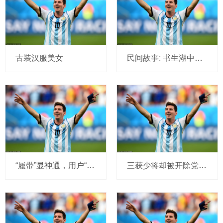
古装汉服美女
民间故事: 书生湖中洗澡, 一只乌龟扑他怀中: 相公, 我已等你十年
“履带”显神通，用户“零停电”！胶州市供电公司创新应用履带式斗臂车完成复杂地形业扩接火
三获少将却被开除党军籍的百岁将军, 晚年拒绝工作安排, 只愿行医